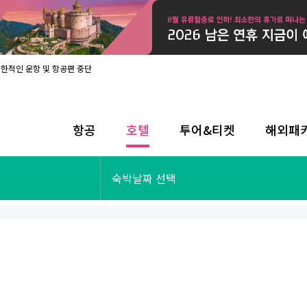
제한적인 운항 및 항공편 중단
08월 17일 개인정보처리방침 개정 안내
라인 사전입국신고 시행
08월 카드사별 무이자 할부 혜택
내
항공
호텔
투어&티켓
해외패
제한적인 운항 및 항공편 중단
08월 17일 개인정보처리방침 개정 안내
라인 사전입국신고 시행
투어&티켓
해외패키지
숙박날짜 선택
08월 카드사별 무이자 할부 혜택
내
제한적인 운항 및 항공편 중단
오사카
동남아
후쿠오카
일본
나트랑
남태평양
괌
유럽
싱가포르
미주/하와이
런던
출발확정
파리