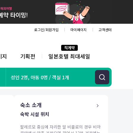
로그인/회원가입
마이페이지
고객센터
직계약
키지
기획전
일본호텔 최대세일
전
체
메
뉴
기획전
성인 2명, 아동 0명 / 객실 1개
항공
호텔
투어&티켓
숙소 소개
해외패키지
숙박 시설 위치
팔레르모 중심에 자리한 알 비콜로의 경우 비아