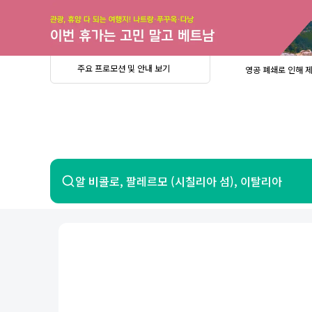
주
요
프
로
모
션
및
안
공
주요 프로모션 및 안내 보기
영공 폐쇄로 인해 
내
더
지
보
사
중요
2026년 
기
항
중요
베트남 온
중요
2026년 
8월 유류할증료 안
PRIVIA
여
영공 폐쇄로 인해 
행
중요
2026년 
중요
베트남 온
항공
호텔
알 비콜로, 팔레르모 (시칠리아 섬), 이탈리아
중요
2026년 
8월 유류할증료 안
영공 폐쇄로 인해 
7일 이내 환불 시 PRIVIA 수수료 면
제주
제
서울
부산
인천
강릉
속초
경주