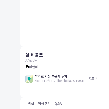
평창
양양
여수
남해
혜택 및 서비스
고객센터
해외여행보험
공지사항
알 비콜로
FAQ
온라인 문의
Al Vicolo
비앤비
발라로 시장 부근에 위치
지도
vicolo gaffi 10, Albergheria, 90100, IT
객실
이용후기
Q&A