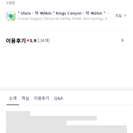
3
성급
* Uluru - 약 465km * Kings Canyon - 약 461km * Darwin - 약 1498km * Adelaide - 약 1531km
지도
Corner Gregory Terrace & Hartley Street, Alice Springs, AU, 0870
이용후기
3.9
(
134
개)
4.6
5.0
26.08.04
The hotel is a great choice for a short
Always excellent service
stay. Its convenient location makes it
in. Great location, great
easy to get around and access nearby
attractions, restaurants, and public
transport. The stay was comfortable,
and everything I needed was within easy
reach. I would recommend it to anyone
소개
객실
이용후기
Q&A
looking for a practical and well-located
place to stay for a few days.
앨리스 스프링스의 도심부에 자리한 호텔로 '붉은 사막의 중심부'로 가
는 거점이며 호주의 오지를 탐험할 수 있는 이상적인 위치이다. Todd
Mall 및 다양한 상점과 레스토랑, 까페 등을 비롯해 지역의 관광명소로