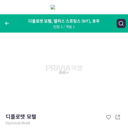
메
뉴
보
기
디플로맷 모텔, 앨리스 스프링스 (NT), 호주
인원 2 / 객실 1
여행지, 숙소명, 랜드마크
디플로맷 모텔, 앨리스 스프링스 (NT), 호주
숙박날짜
인원 / 객실
성인 2명, 아동 0명 / 객실 1개
변경한 조건으로 검색
디플로맷 모텔
Diplomat Motel