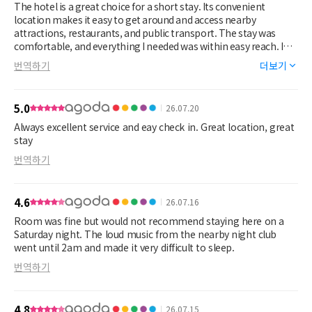
The hotel is a great choice for a short stay. Its convenient
location makes it easy to get around and access nearby
attractions, restaurants, and public transport. The stay was
comfortable, and everything I needed was within easy reach. I
would recommend it to anyone looking for a practical and well-
번역하기
더보기
located place to stay for a few days.
5.0
26.07.20
Always excellent service and eay check in. Great location, great
stay
번역하기
4.6
26.07.16
Room was fine but would not recommend staying here on a
Saturday night. The loud music from the nearby night club
went until 2am and made it very difficult to sleep.
번역하기
4.8
26.07.15