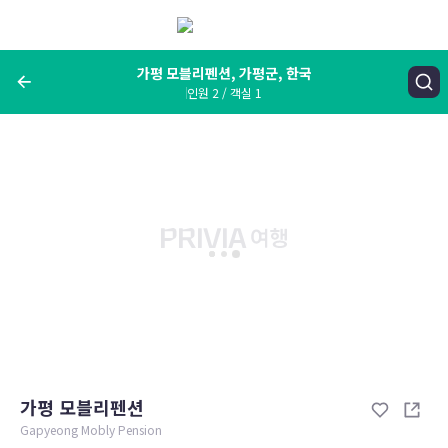
메
뉴
보
기
가평 모블리펜션, 가평군, 한국
인원 2 / 객실 1
여행지, 숙소명, 랜드마크
가평 모블리펜션, 가평군, 한국
숙박날짜
인원 / 객실
성인 2명, 아동 0명 / 객실 1개
변경한 조건으로 검색
가평 모블리펜션
Gapyeong Mobly Pension