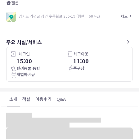
펜션
지도
경기도 가평군 상면 수목원로 355-19 (행현리 607-2)
주요 시설/서비스
체크인
체크아웃
15:00
11:00
반려동물 동반
족구장
개별바베큐
소개
객실
이용후기
Q&A
[숙소소개] 숙소 소개
안녕하세요. 가평 모블리펜션입니다.
모블리 펜션에 오신것을 환영합니다.