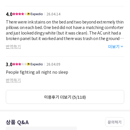
4.0
26.04.14
There were ink stains on the bed and two beyond extremely thin
pillows on each bed. One bed did not have a matching comforter
and just looked dingy white (but it was clean). The AC unit had a
broken panel but it worked and there was trash on the grounds
outside my room. The staff were very friendly and personable.
번역하기
더보기
3.0
26.04.09
People fighting all night no sleep
번역하기
이용후기 더보기 (5/118)
상품 Q&A
문의하기