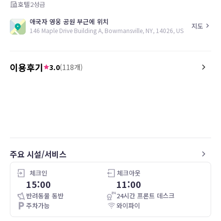
호텔
2
성급
애국자 영웅 공원 부근에 위치
지도
146 Maple Drive Building A, Bowmansville, NY, 14026, US
이용후기
3.0
(
118
개)
5.0
4.0
26.04.30
Clean Room
There were ink stains o
two beyond extremely th
each bed. One bed did not have a
matching comforter and
dingy white (but it was 
unit had a broken panel 
주요 시설/서비스
and there was trash on 
outside my room. The staff were very
friendly and personable.
체크인
체크아웃
15:00
11:00
반려동물 동반
24시간 프론트 데스크
주차가능
와이파이