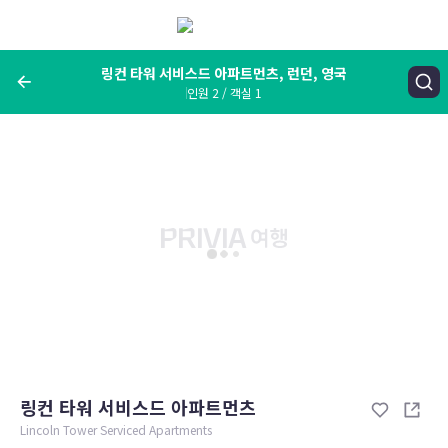
메
뉴
보
기
링컨 타워 서비스드 아파트먼츠, 런던, 영국
인원 2 / 객실 1
여행지, 숙소명, 랜드마크
링컨 타워 서비스드 아파트먼츠, 런던, 영국
숙박날짜
인원 / 객실
성인 2명, 아동 0명 / 객실 1개
변경한 조건으로 검색
링컨 타워 서비스드 아파트먼츠
Lincoln Tower Serviced Apartments