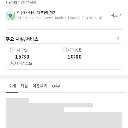
아파트먼트
3
성급
런던(카나리 워프)에 위치
지도
3 Lincoln Plaza, Tower Hamlets, London, E14 9BN, GB
주요 시설/서비스
체크인
체크아웃
15:30
10:00
테니스코트
소개
객실
이용후기
Q&A
숙박 시설 위치
런던(카나리 워프)에 위치한 링컨 타워 서비스드 아파트먼츠에 머무실
경우 차로 10분 정도 이동하면 엑셀 전시센터 및 브릭레인에 가실 수