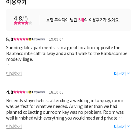
이용후기
4.8
/5
호텔 투숙객이 남긴
5
개
의 이용후기가 있어요.
5.0
19.09.04
Sunningdale apartments is in a great location opposite the
Babbacombe cliff railway and a short walk to the Babbacombe
model village.
Apartment was very clean. The decor is a bit dated. The sea view
번역하기
더보기
room had a great view.
4.0
18.10.08
Recently stayed whilst attending a wedding in torquay, room
was perfect for what we needed. Ariving later than we had
planned collecting our room key was no problem. Room was
well furnished with everything you would need and private
parking was a big plus.
번역하기
더보기