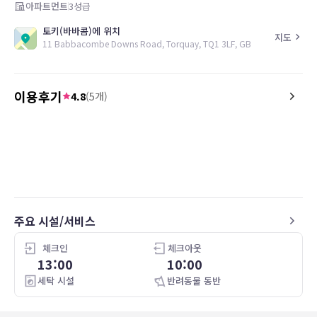
아파트먼트
3
성급
토키(바바콤)에 위치
지도
11 Babbacombe Downs Road, Torquay, TQ1 3LF, GB
이용후기
4.8
(
5
개)
5.0
4.0
19.09.04
Sunningdale apartments is in a great
Recently stayed whilst a
location opposite the Babbacombe cliff
wedding in torquay, roo
railway and a short walk to the
for what we needed. Ariving later than
Babbacombe model village.
we had planned collecti
was no problem. Room 
Apartment was very clean. The decor is
furnished with everythi
주요 시설/서비스
a bit dated. The sea view room had a
need and private parking
great view.
체크인
체크아웃
13:00
10:00
세탁 시설
반려동물 동반