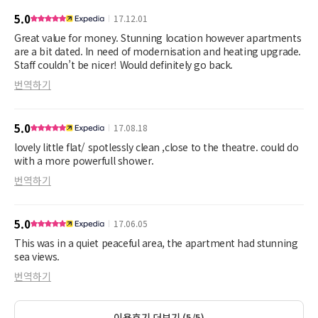
5.0
17.12.01
Great value for money. Stunning location however apartments
are a bit dated. In need of modernisation and heating upgrade.
Staff couldn’t be nicer! Would definitely go back.
번역하기
5.0
17.08.18
lovely little flat/ spotlessly clean ,close to the theatre. could do
with a more powerfull shower.
번역하기
5.0
17.06.05
This was in a quiet peaceful area, the apartment had stunning
sea views.
번역하기
이용후기 더보기 (5/5)