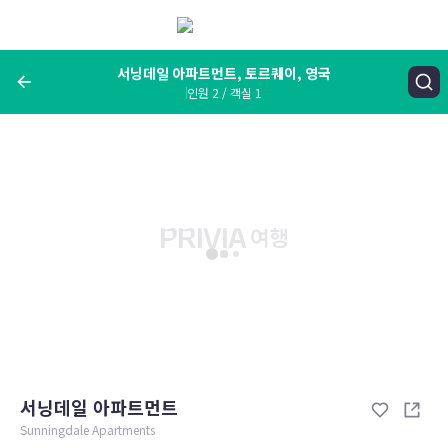
메
뉴
보
기
서닝데일 아파트먼트, 토르퀘이, 영국
인원 2 / 객실 1
여행지, 숙소명, 랜드마크
서닝데일 아파트먼트, 토르퀘이, 영국
숙박날짜
인원 / 객실
성인 2명, 아동 0명 / 객실 1개
변경한 조건으로 검색
서닝데일 아파트먼트
Sunningdale Apartments