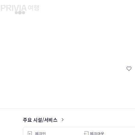
유후인 버스투어
교토 버스투어
유니버설 스튜디오 재팬
마이페이지
About PRIV
예약내역
항공
PRIVIA 쿠폰
호텔
PRIVIA 이용권
투어&티켓
현대카드 청구 할인
해외패키지
현대카드 Voucher/리워드 쿠폰
나의 문의내역
나의 여행자
회원정보 변경
주요 시설/서비스
5.0
체크인
체크아웃
26.05.02
26.04.27