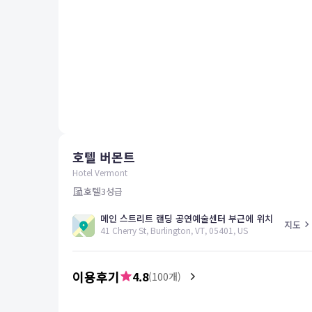
평창
양양
여수
남해
혜택 및 서비스
고객센터
해외여행보험
공지사항
호텔 버몬트
FAQ
온라인 문의
Hotel Vermont
호텔
3
성급
메인 스트리트 랜딩 공연예술센터 부근에 위치
지도
41 Cherry St, Burlington, VT, 05401, US
이용후기
4.8
(
100
개)
5.0