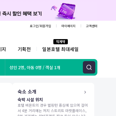
로그인/회원가입
마이페이지
고객센터
직계약
키지
기획전
일본호텔 최대세일
전
체
메
뉴
기획전
성인 2명, 아동 0명 / 객실 1개
항공
호텔
투어&티켓
숙소 소개
해외패키지
숙박 시설 위치
호텔 버몬트의 경우 벌링턴 중심에 있으며 걸어
서 4분 거리에는 처치 스트리트 마켓플레이스,