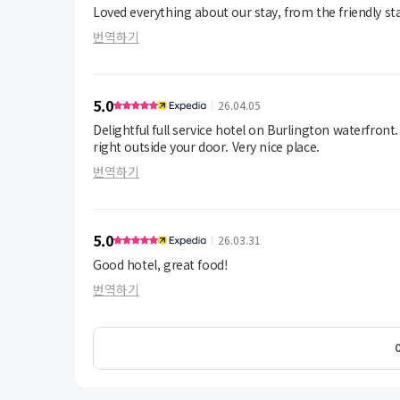
Loved everything about our stay, from the friendly sta
번역하기
5.0
26.04.05
Delightful full service hotel on Burlington waterfron
right outside your door. Very nice place.
번역하기
5.0
26.03.31
Good hotel, great food!
번역하기