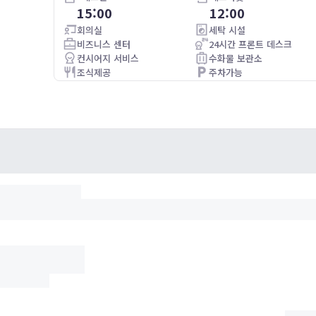
15:00
12:00
Staff was very friendly and helpful. Breakfast was great
회의실
세탁 시설
비즈니스 센터
24시간 프론트 데스크
컨시어지 서비스
수화물 보관소
조식제공
주차가능
와이파이
주차가능(별도 요금)