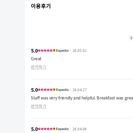
이용후기
1
5.0
26.05.02
Great
번역하기
5.0
26.04.27
Staff was very friendly and helpful. Breakfast was gre
번역하기
5.0
26.04.06