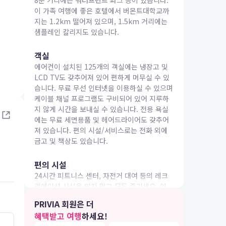
8분 거리에는 워터프런트 파크 등이 있습니다.
이 가족 여행에 좋은 호텔에서 버몬트대학교까
지는 1.2km 떨어져 있으며, 1.5km 거리에는
섐플레인 칼리지도 있습니다.
객실
에어컨이 설치된 125개의 객실에는 냉장고 및
IA 여행
LCD TV도 갖추어져 있어 편하게 머무실 수 있
습니다. 무료 무선 인터넷을 이용하실 수 있으며
케이블 채널 프로그램도 구비되어 있어 지루하
지 않게 시간을 보내실 수 있습니다. 전용 욕실
에는 무료 세면용품 및 헤어드라이어도 갖추어
져 있습니다. 편의 시설/서비스로는 전화 외에
금고 및 책상도 있습니다.
편의 시설
24시간 피트니스 센터, 자전거 대여 등의 레크
리에이션 시설을 잊지 말고 모두 즐기세요. 이
호텔에는 무료 무선 인터넷, 콘시어지 서비스 및
PRIVIA 회원은 더
탁아 서비스(요금 별도)도 편의 시설/서비스로
혜택받고 여행
하세요!
마련되어 있습니다.
5.0
5.0
26.04.06