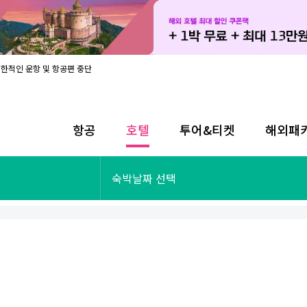
제한적인 운항 및 항공편 중단
08월 17일 개인정보처리방침 개정 안내
라인 사전입국신고 시행
08월 카드사별 무이자 할부 혜택
내
항공
호텔
투어&티켓
해외패
제한적인 운항 및 항공편 중단
08월 17일 개인정보처리방침 개정 안내
라인 사전입국신고 시행
투어&티켓
해외패키지
숙박날짜 선택
08월 카드사별 무이자 할부 혜택
내
제한적인 운항 및 항공편 중단
오사카
동남아
후쿠오카
일본
나트랑
남태평양
괌
유럽
싱가포르
미주/하와이
런던
출발확정
파리