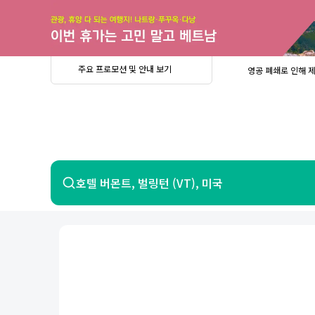
주
요
프
로
모
션
및
안
공
주요 프로모션 및 안내 보기
영공 폐쇄로 인해 
내
더
지
보
사
중요
2026년 
기
항
중요
베트남 온
중요
2026년 
8월 유류할증료 안
PRIVIA
여
영공 폐쇄로 인해 
행
중요
2026년 
중요
베트남 온
항공
호텔
호텔 버몬트, 벌링턴 (VT), 미국
중요
2026년 
8월 유류할증료 안
영공 폐쇄로 인해 
7일 이내 환불 시 PRIVIA 수수료 면
제주
제
서울
부산
인천
강릉
속초
경주