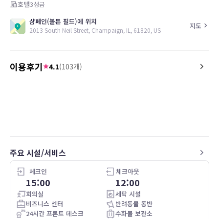
호텔
3
성급
샴페인(볼튼 필드)에 위치
지도
2013 South Neil Street, Champaign, IL, 61820, US
이용후기
4.1
(
103
개)
5.0
5.0
26.05.01
Very clean with helpful staff. Small
It was clean.
kitchen in the room plus free breakfast.
Gym is small but has several machines.
If you need a yoga mat, you’ll want to
bring your own. Laundry facility on site.
Great location.
주요 시설/서비스
체크인
체크아웃
15:00
12:00
회의실
세탁 시설
비즈니스 센터
반려동물 동반
24시간 프론트 데스크
수화물 보관소