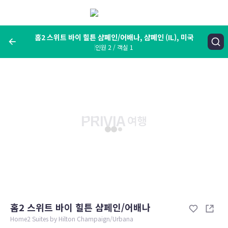
메
뉴
보
기
홈2 스위트 바이 힐튼 샴페인/어배나, 샴페인 (IL), 미국
인원 2 / 객실 1
여행지, 숙소명, 랜드마크
홈2 스위트 바이 힐튼 샴페인/어배나, 샴페인 (IL), 미국
숙박날짜
인원 / 객실
성인 2명, 아동 0명 / 객실 1개
변경한 조건으로 검색
홈2 스위트 바이 힐튼 샴페인/어배나
Home2 Suites by Hilton Champaign/Urbana