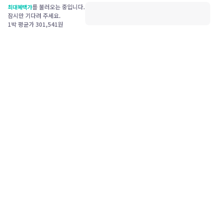
를 불러오는 중입니다.
최대혜택가
잠시만 기다려 주세요.
1박 평균가
301,541
원