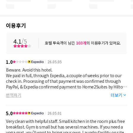
이용후기
4.1
/5
호텔 투숙객이 남긴
103
개
의 이용후기가 있어요.
1.0
26.05.05
Beware. Avoid this hotel.
We paid in full, through Expedia, a couple of weeks prior to our
check in. Processing of that payment was confirmed through
PayPal, & Expedia confirmed payment to Home2Suites by Hilton
in Champaign IL.
번역하기
더보기
However, Home2Suites processed a second payment the day of
our check in, through the debit card on our Hilton rewards
account.
5.0
26.05.01
I have spent several hours in communication with the hotel to
resolve this, to no avail. They are aware payment in full was
Very clean with helpful staff. Small kitchen in the room plus free
made prior to our arrival. They have seen proof of that. No
breakfast. Gym is small but has several machines. If you need a
return communication has been attempted from the hotel’s
yoga mat, you’ll want to bring your own. Laundry facility on site.