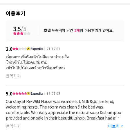
이용후기
3.5
/5
호텔 투숙객이 남긴
2
개
의 이용후기가 있어요.
2.0
21.12.01
เห็นสถานที่จริงแล้วไม่มีความน่าสนใจ
โทรเข้าไปไม่มีคนรับสาย
เข้าไปถึงก็ไม่เจอเจ้าหน้าที่เลยซักคน
번역하기
5.0
19.07.03
Our stay at Re-Wild House was wonderful. Milk & Jo are kind,
welcoming hosts. The room was clean & the bed was
comfortable. We really appreciate the natural soap & shampoo
provided and on sale in their beautiful shop. Breakfast had a
wide array of fruit, toast, coffee, tea. The natural beauty of their
번역하기
더보기
place makes you feel relaxed and happy. We really appreciate