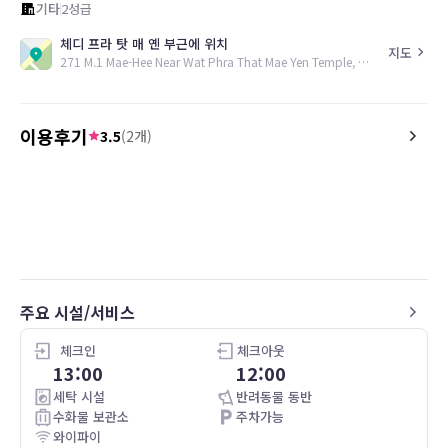
기타
2
성급
체디 프라 탓 매 옌 부근에 위치
지도
271 M.1 Mae-Hee Near Wat Phra That Mae Yen Temple, Pai, 58130, TH
이용후기
3.5
(
2
개)
5.0
2.0
19.07.03
Our stay at Re-Wild House was
เห็นสถานที่จริงแล้วไม่มี
wonderful. Milk & Jo are kind,
โทรเข้าไปไม่มีคนรับสาย
welcoming hosts. The room was clean
เข้าไปถึงก็ไม่เจอเจ้าหน้าที
& the bed was comfortable. We really
appreciate the natural soap & shampoo
provided and on sale in their beautiful
주요 시설/서비스
shop. Breakfast had a wide array of fruit,
toast, coffee, tea. The natural beauty of
their place makes you feel relaxed and
체크인
체크아웃
happy. We really appreciate that they
13:00
12:00
are pet friendly and allowed us to bring
세탁 시설
반려동물 동반
our dog with us.
수화물 보관소
주차가능
와이파이