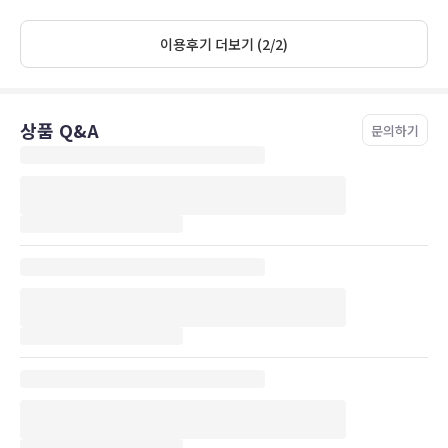
that they are pet friendly and allowed us to bring our dog with us.
이용후기 더보기 (2/2)
상품 Q&A
문의하기