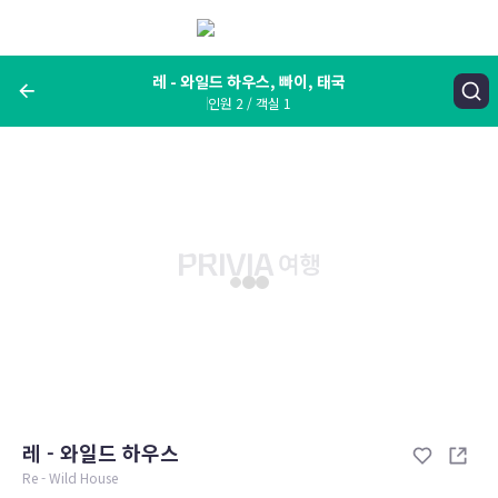
메
뉴
보
기
레 - 와일드 하우스, 빠이, 태국
인원 2 / 객실 1
여행지, 숙소명, 랜드마크
레 - 와일드 하우스, 빠이, 태국
숙박날짜
인원 / 객실
성인 2명, 아동 0명 / 객실 1개
변경한 조건으로 검색
레 - 와일드 하우스
Re - Wild House