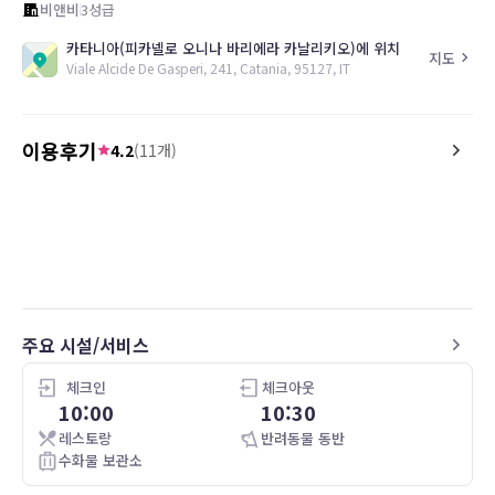
비앤비
3
성급
카타니아(피카넬로 오니나 바리에라 카날리키오)에 위치
지도
Viale Alcide De Gasperi, 241, Catania, 95127, IT
이용후기
4.2
(
11
개)
5.0
2.0
19.08.17
Camera arredata con gusto. Pulizia
The hotel manager Alesi
impeccabile. Lo consiglio!
very accomodating. How
or hotel, is located on th
private apartment build
entrance is not on the m
on the side of the buildin
주요 시설/서비스
to find. Room is basic, h
extra pillows, which I ha
encountered. Room doe
체크인
체크아웃
unless you ask for it, a c
10:00
10:30
maker, tea bags, sugar, c
레스토랑
반려동물 동반
adaptor plugs, etc. Very
수화물 보관소
with dogs barking all ni
the weekend, there is d