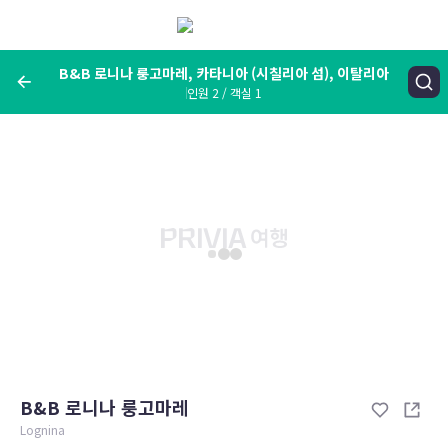
메
뉴
보
기
B&B 로니나 룽고마레, 카타니아 (시칠리아 섬), 이탈리아
인원 2 / 객실 1
여행지, 숙소명, 랜드마크
B&B 로니나 룽고마레, 카타니아 (시칠리아 섬), 이탈리아
숙박날짜
인원 / 객실
성인 2명, 아동 0명 / 객실 1개
변경한 조건으로 검색
B&B 로니나 룽고마레
Lognina