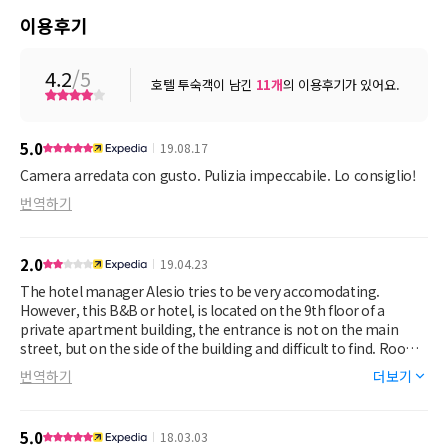
이용후기
4.2
/5
호텔 투숙객이 남긴
11
개
의 이용후기가 있어요.
5.0
19.08.17
Camera arredata con gusto. Pulizia impeccabile. Lo consiglio!
번역하기
2.0
19.04.23
The hotel manager Alesio tries to be very accomodating.
However, this B&B or hotel, is located on the 9th floor of a
private apartment building, the entrance is not on the main
street, but on the side of the building and difficult to find. Room
is basic, had to pay for 3 extra pillows, which I have never prior
번역하기
더보기
encountered. Room does not have unless you ask for it, a coffee
or tea maker, tea bags, sugar, cups, hair dryer, adaptor plugs,
etc. Very noisy location with dogs barking all night long. Over
5.0
18.03.03
the weekend, there is disco music playing until 12 midnight, and