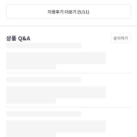
magnifica vista dall'alto su Catania. Dovessimo tornare in zona
sapremmo giá dove alloggiare! ;)
이용후기 더보기 (5/11)
상품 Q&A
문의하기