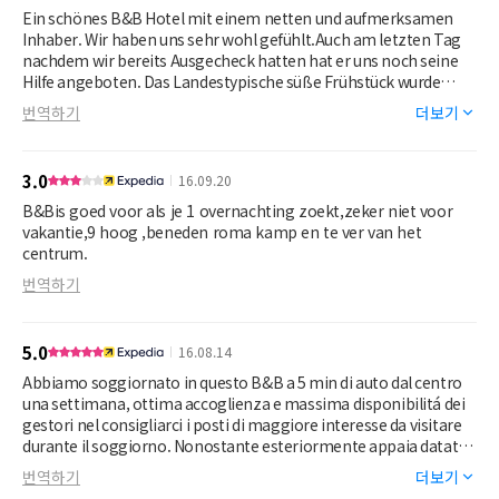
it is impossible to sleep. The shutter on the balcony door, which
Ein schönes B&B Hotel mit einem netten und aufmerksamen
you need to close to keep out the daylight is very difficult to
Inhaber. Wir haben uns sehr wohl gefühlt.Auch am letzten Tag
operate. The automatic hallway lights when you come off of the
nachdem wir bereits Ausgecheck hatten hat er uns noch seine
elevator to go to the room does not work, and you are left in the
Hilfe angeboten. Das Landestypische süße Frühstück wurde
dark. The room has a step up and step down in order to go in
durch frisch gepressten Orangensaft abgerundet.
번역하기
더보기
and out of the room, and is an accident waiting to happen,
especially when you get up at night to go to the bathroom.
3.0
16.09.20
B&Bis goed voor als je 1 overnachting zoekt,zeker niet voor
vakantie,9 hoog ,beneden roma kamp en te ver van het
centrum.
번역하기
5.0
16.08.14
Abbiamo soggiornato in questo B&B a 5 min di auto dal centro
una settimana, ottima accoglienza e massima disponibilitá dei
gestori nel consigliarci i posti di maggiore interesse da visitare
durante il soggiorno. Nonostante esteriormente appaia datata,
all'interno la struttura è assolutamente nuova, moderna e
번역하기
더보기
piacevole. Essendo situata al nono piano, si gode di una