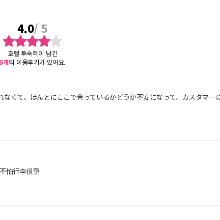
4.0
/ 5
호텔 투숙객이 남긴
6
개
의 이용후기가 있어요.
れなくて、ほんとにここで合っているかどうか不安になって、カスタマー
梯不怕行李很重