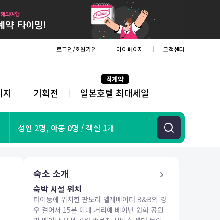
로그인/회원가입
마이페이지
고객센터
직계약
키지
기획전
일본호텔 최대세일
전
체
메
뉴
기획전
성인 2명, 아동 0명 / 객실 1개
항공
호텔
투어&티켓
숙소 소개
해외패키지
숙박 시설 위치
타이둥에 위치한 판도라 엘레베이터 B&B의 경
우 걸어서 15분 이내 거리에 베이난 원화 공원