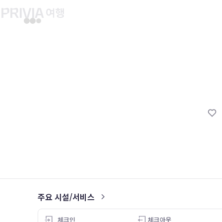
유후인 버스투어
교토 버스투어
유니버설 스튜디오 재팬
마이페이지
About PRIV
예약내역
항공
PRIVIA 쿠폰
호텔
PRIVIA 이용권
투어&티켓
현대카드 청구 할인
해외패키지
현대카드 Voucher/리워드 쿠폰
나의 문의내역
나의 여행자
회원정보 변경
주요 시설/서비스
5.0
체크인
체크아웃
25.11.28
24.08.15