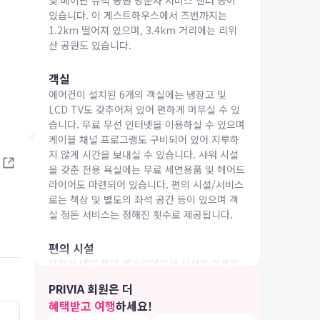
및 베이난 유적 공원 방문자 서비스 센터 등이
있습니다. 이 게스트하우스에서 즈번까지는
1.2km 떨어져 있으며, 3.4km 거리에는 리위
산 공원도 있습니다.
객실
에어컨이 설치된 6개의 객실에는 냉장고 및
IA 여행
LCD TV도 갖추어져 있어 편하게 머무실 수 있
습니다. 무료 무선 인터넷을 이용하실 수 있으며
케이블 채널 프로그램도 구비되어 있어 지루하
지 않게 시간을 보내실 수 있습니다. 샤워 시설
을 갖춘 전용 욕실에는 무료 세면용품 및 헤어드
라이어도 마련되어 있습니다. 편의 시설/서비스
로는 책상 및 별도의 좌석 공간 등이 있으며 객
실 정돈 서비스는 정해진 횟수로 제공됩니다.
편의 시설
자전거 대여 등의 레크리에이션 시설을 이용하
거나 테라스 및 정원 전망을 즐기실 수 있습니
PRIVIA 회원은 더
다. 이 게스트하우스에는 무료 무선 인터넷 및
혜택받고 여행
하세요!
투어/티켓 안내도 편의 시설/서비스로 마련되어
4.0
2.0
23.07.18