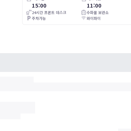
15:00
11:00
入れな
房間浴室都很大間，也很乾淨，CP值很高，最重要有電梯不怕
て、カ
行李很重
24시간 프론트 데스크
수화물 보관소
주차가능
와이파이