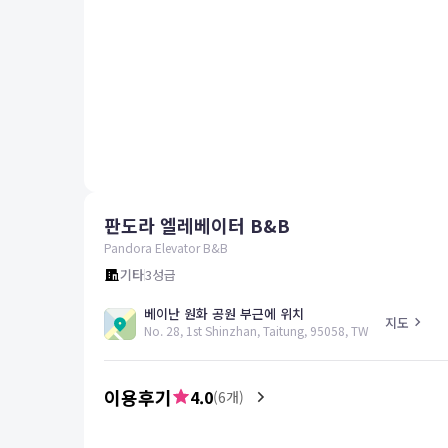
평창
양양
여수
남해
혜택 및 서비스
고객센터
해외여행보험
공지사항
판도라 엘레베이터 B&B
FAQ
온라인 문의
Pandora Elevator B&B
기타
3
성급
베이난 원화 공원 부근에 위치
지도
No. 28, 1st Shinzhan, Taitung, 95058, TW
이용후기
4.0
(
6
개)
5.0