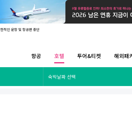
제한적인 운항 및 항공편 중단
08월 17일 개인정보처리방침 개정 안내
라인 사전입국신고 시행
08월 카드사별 무이자 할부 혜택
내
항공
호텔
투어&티켓
해외패
제한적인 운항 및 항공편 중단
08월 17일 개인정보처리방침 개정 안내
라인 사전입국신고 시행
투어&티켓
해외패키지
숙박날짜 선택
08월 카드사별 무이자 할부 혜택
내
제한적인 운항 및 항공편 중단
오사카
동남아
후쿠오카
일본
나트랑
남태평양
괌
유럽
싱가포르
미주/하와이
런던
출발확정
파리