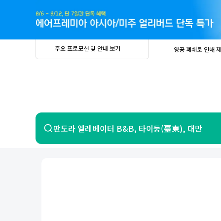
주
요
프
로
모
션
및
안
공
주요 프로모션 및 안내 보기
영공 폐쇄로 인해 
내
더
지
보
사
중요
2026년 
기
항
중요
베트남 온
중요
2026년 
8월 유류할증료 안
PRIVIA
여
영공 폐쇄로 인해 
행
중요
2026년 
중요
베트남 온
항공
호텔
판도라 엘레베이터 B&B, 타이둥(臺東), 대만
중요
2026년 
8월 유류할증료 안
영공 폐쇄로 인해 
7일 이내 환불 시 PRIVIA 수수료 면
제주
제
서울
부산
인천
강릉
속초
경주