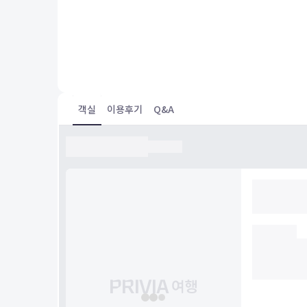
民泊がたくさんある地域でした。到着したとき、中に
くて、ほんとにここで合っているかどうか不安になっ
スタマーに連絡してしまいました。
객실
이용후기
Q&A