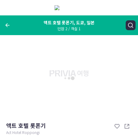
메
뉴
보
기
액트 호텔 롯폰기, 도쿄, 일본
인원 2 / 객실 1
여행지, 숙소명, 랜드마크
액트 호텔 롯폰기, 도쿄, 일본
숙박날짜
인원 / 객실
성인 2명, 아동 0명 / 객실 1개
변경한 조건으로 검색
액트 호텔 롯폰기
Act Hotel Roppongi