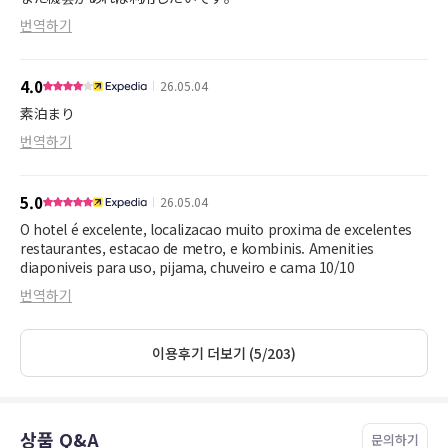
번역하기
4.0
26.05.04
素泊まり
번역하기
5.0
26.05.04
O hotel é excelente, localizacao muito proxima de excelentes
restaurantes, estacao de metro, e kombinis. Amenities
diaponiveis para uso, pijama, chuveiro e cama 10/10
번역하기
이용후기 더보기 (5/203)
상품 Q&A
문의하기