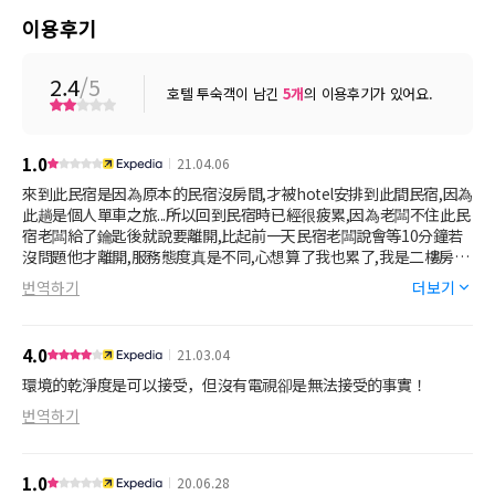
이용후기
2.4
/5
호텔 투숙객이 남긴
5
개
의 이용후기가 있어요.
1.0
21.04.06
來到此民宿是因為原本的民宿沒房間,才被hotel安排到此間民宿,因為
此趟是個人單車之旅...所以回到民宿時已經很疲累,因為老闆不住此民
宿老闆給了鑰匙後就說要離開,比起前一天民宿老闆說會等10分鐘若
沒問題他才離開,服務態度真是不同,心想算了我也累了,我是二樓房間
一進房間後怎麼樓下就傳來小孩大聲嚷嚷的聲音...本想不理會先洗澡,
번역하기
더보기
洗完澡後還持續很大聲了,大約30分鐘後(大約5點)我出房門探頭看,那
不適老闆的小孩嗎?(因為剛剛老闆來時有看到老闆帶著2個小男孩來),
老闆不是說要離開嗎?為什麼小孩沒帶走....當下我沒說話轉身進房間...
4.0
21.03.04
躺在床上休息跟朋友講電話到6點,後來也沒外出用晚餐..就這樣到7點
多但樓下講話聲音一直都很大聲,還加入了大人的聲音,我一直以為是
環境的乾淨度是可以接受，但沒有電視卻是無法接受的事實！
別間的住戶,心想時間還早如果去制止人家好像不太好又持續到了8
번역하기
點,我真的累到想睡但樓下講話聲量都沒小過,我實在忍無可忍開了房
門走到樓梯間看往樓下,當場傻眼....聊天的不是別人,竟然是民宿的老
班及老闆娘...阿不是不住這嗎?在這聊天是怎樣...莫名其妙的....
1.0
20.06.28