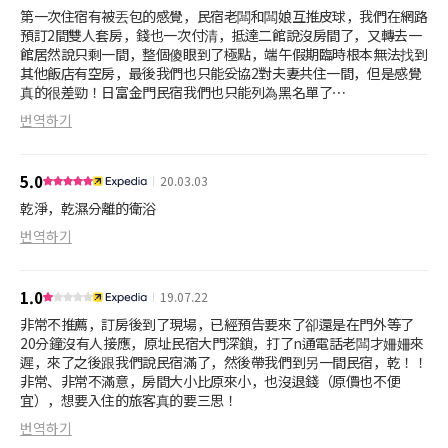
廁所雖然是乾濕分離,但水龍頭及給皂劑上面都有黃色汙垢,拉門也都
第一次住宿有被丟包的感覺，民宿老闆和闆娘互推皮球，我們在網路
有黃垢,這是我住過最不乾淨的民宿
預訂2間雙人套房，錢也一次付清，抵達二館說沒房間了，又轉去一
館居然說只剩一間，整個傻眼到了極點，端午假期臨時根本無法找到
另外房間內只有兩個插頭,一個插頭插冰箱只有一個空插頭,根本不夠
其他飯店有空房，最後我們也只能妥協2對夫妻共住一間，但是感覺
手機充電還得拿到廁所才能充電
真的很差勁！日富金門民宿我們也只能列為黑名單了⋯
번역하기
總之這是我住過最糟的民宿了
5.0
20.03.03
乾淨，乾濕分離的衛浴
번역하기
1.0
19.07.22
非常不推薦，訂房後到了現場，已經預告要來了卻還是在門外等了
20分鐘沒有人接應，原址民宿大門深鎖，打了n通電話老闆才姍姍來
遲，來了之後跟我們說民宿滿了，然後帶我們到另一間民宿，乾！！
非常、非常不滿意，房間大小比原來小，也沒退錢（原價也不便
宜），想要入住的旅客真的要三思！
번역하기