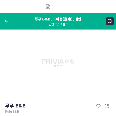
메
뉴
보
기
루푸 B&B, 타이둥(臺東), 대만
인원 2 / 객실 1
여행지, 숙소명, 랜드마크
루푸 B&B, 타이둥(臺東), 대만
숙박날짜
인원 / 객실
성인 2명, 아동 0명 / 객실 1개
변경한 조건으로 검색
루푸 B&B
Rufu B&B