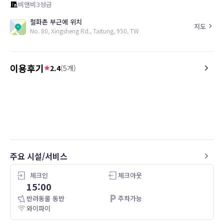
비앤비
3
성급
철화촌 부근에 위치
지도
No. 80, Xingsheng Rd., Taitung, 950, TW
이용후기
2.4
(
5
개)
4.0
1.0
21.03.04
環境的乾淨度是可以接受，但沒有電視卻
第一次住宿有被丟包的感
是無法接受的事實！
闆娘互推皮球，我們在網
房，錢也一次付清，抵達
了，又轉去一館居然說只
眼到了極點，端午假期臨
其他飯店有空房，最後我
주요 시설/서비스
夫妻共住一間，但是感覺
富金門民宿我們也只能列
체크인
체크아웃
15:00
반려동물 동반
주차가능
와이파이