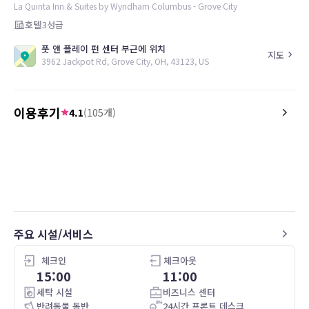
La Quinta Inn & Suites by Wyndham Columbus - Grove City
호텔
3
성급
풋 앤 플레이 펀 센터 부근에 위치
지도
3962 Jackpot Rd, Grove City, OH, 43123, US
이용후기
4.1
(
105
개)
4.0
5.0
26.05.08
Would have liked to have toast as an
I fill safe when I stay the
option didn’t see any I don’t really eat
breakfast
주요 시설/서비스
체크인
체크아웃
15:00
11:00
세탁 시설
비즈니스 센터
반려동물 동반
24시간 프론트 데스크