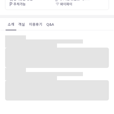
주차가능
와이파이
소개
객실
이용후기
Q&A
숙박 시설 위치
그로브 시티에서 상업 지구에 위치한 라 퀸타 인 & 스위트 바이 윈덤
콜럼버스 - 그로브 시티에 머무실 경우 차로 10분 정도 이동하면 네이
션와이드 아레나 및 과학 및 산업 박물관에 가실 수 있습니다. 이 호텔
에서 그레이터 콜럼버스 컨벤션 센터까지는 13.6km 떨어져 있으며,
14.9km 거리에는 오하이오 주립 대학교도 있습니다.
객실
에어컨이 설치된 84개의 객실에는 냉장고 및 전자레인지도 갖추어져
있어 편하게 머무실 수 있습니다. 필로우탑 침대에는 고급 침구도 갖추
어져 있습니다. 유선 및 무선 인터넷이 무료로 제공되며 케이블 채널 프
로그램 시청이 가능한 평면 TV가 구비되어 있어 지루하지 않게 시간을
보내실 수 있습니다. 전용 욕실에는 무료 세면용품 및 헤어드라이어도