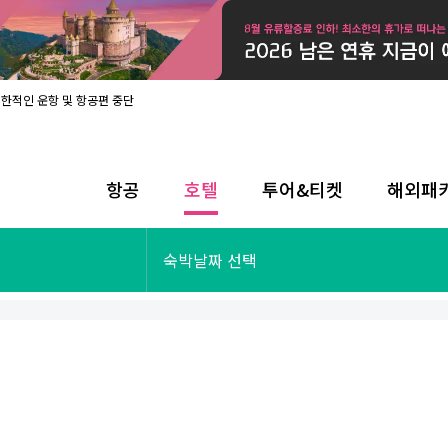
제한적인 운항 및 항공편 중단
08월 17일 개인정보처리방침 개정 안내
라인 사전입국신고 시행
08월 카드사별 무이자 할부 혜택
내
항공
호텔
투어&티켓
해외패
제한적인 운항 및 항공편 중단
08월 17일 개인정보처리방침 개정 안내
라인 사전입국신고 시행
투어&티켓
해외패키지
숙박날짜 선택
08월 카드사별 무이자 할부 혜택
내
제한적인 운항 및 항공편 중단
오사카
동남아
후쿠오카
일본
나트랑
남태평양
괌
유럽
싱가포르
미주/하와이
런던
출발확정
파리