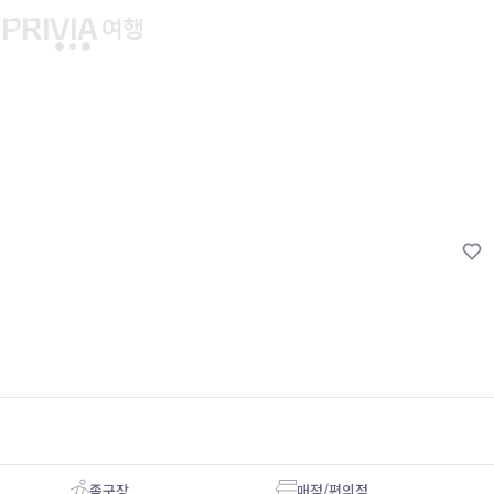
유후인 버스투어
교토 버스투어
유니버설 스튜디오 재팬
마이페이지
About PRIV
예약내역
항공
PRIVIA 쿠폰
호텔
PRIVIA 이용권
투어&티켓
현대카드 청구 할인
해외패키지
현대카드 Voucher/리워드 쿠폰
나의 문의내역
나의 여행자
회원정보 변경
족구장
매점/편의점