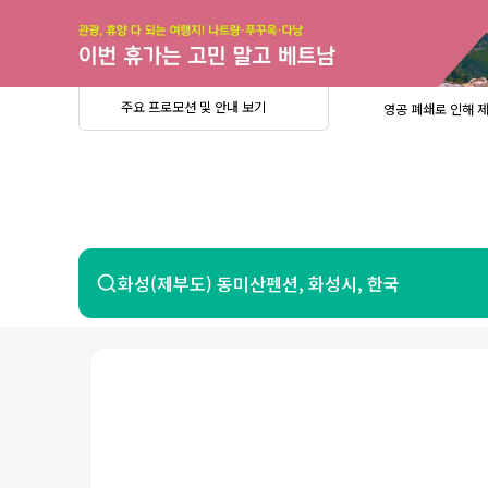
주
요
프
로
모
션
및
안
공
주요 프로모션 및 안내 보기
영공 폐쇄로 인해 
내
더
지
보
사
중요
2026년 
기
항
중요
베트남 온
중요
2026년 
8월 유류할증료 안
PRIVIA
여
영공 폐쇄로 인해 
행
중요
2026년 
중요
베트남 온
항공
호텔
화성(제부도) 동미산펜션, 화성시, 한국
중요
2026년 
8월 유류할증료 안
영공 폐쇄로 인해 
7일 이내 환불 시 PRIVIA 수수료 면
제주
제
서울
부산
인천
강릉
속초
경주