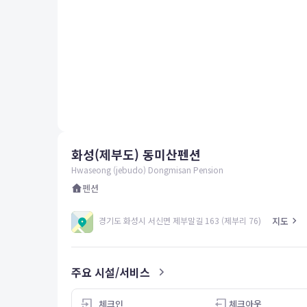
평창
양양
여수
남해
혜택 및 서비스
고객센터
해외여행보험
공지사항
화성(제부도) 동미산펜션
FAQ
온라인 문의
Hwaseong (jebudo) Dongmisan Pension
펜션
지도
경기도 화성시 서신면 제부말길 163 (제부리 76)
주요 시설/서비스
체크인
체크아웃