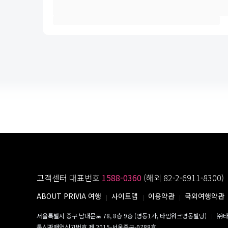
고객센터 대표번호
1588-0360
(해외 82-2-6911-8300)
ABOUT PRIVIA 여행
사이트맵
이용약관
국외여행약관
서울특별시 중구 남대문로 78, 8층 9층 (명동1가, 타임워크명동빌딩)
㈜타
통신판매업신고번호 제 2015-서울중구-0788호