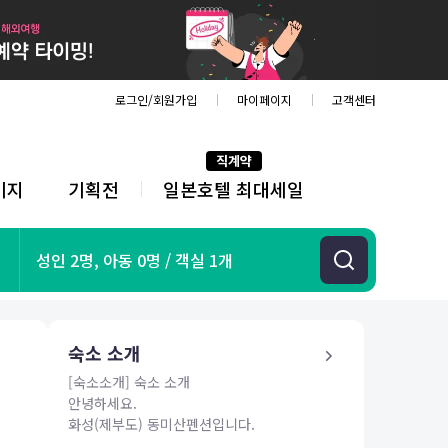
로그인/회원가입
마이페이지
고객센터
직계약
키지
기획전
일본호텔 최대세일
전
체
메
뉴
기획전
성인 2명, 아동 0명 / 객실 1개
항공
호텔
투어&티켓
숙소 소개
해외패키지
[숙소소개] 숙소 소개
안녕하세요.
화성(제부도) 동미산펜션입니다.