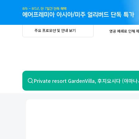
주
요
프
로
모
션
및
안
공
주요 프로모션 및 안내 보기
영공 폐쇄로 인해 
내
더
지
보
사
중요
2026년 
기
항
중요
베트남 온
중요
2026년 
8월 유류할증료 안
PRIVIA
여
영공 폐쇄로 인해 
행
중요
2026년 
중요
베트남 온
항공
호텔
Private resort GardenVilla, 후지요시다 (야마
중요
2026년 
8월 유류할증료 안
영공 폐쇄로 인해 
7일 이내 환불 시 PRIVIA 수수료 면
제주
제
서울
부산
인천
강릉
속초
경주