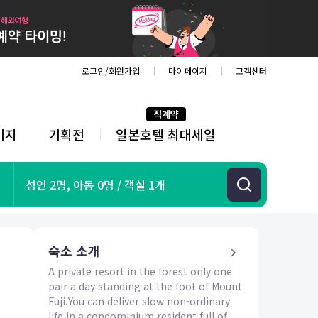
로그인/회원가입
마이페이지
고객센터
직계약
키지
기획전
일본호텔 최대세일
전
체
메
뉴
기획전
성인 2명, 아동 0명 / 객실 1개
항공
호텔
투어&티켓
숙소 소개
해외패키지
A private resort in the forest only one
pair a day standing at the foot of Mount
Fuji.You can deliver slow non-ordinary
life in a condominium resident full of