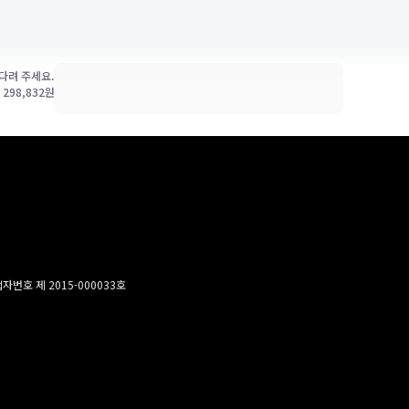
다려 주세요.
가
298,832
원
번호 제 2015-000033호