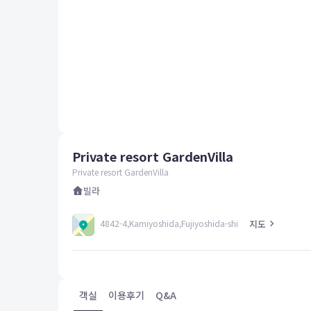
평창
양양
여수
남해
혜택 및 서비스
고객센터
해외여행보험
공지사항
Private resort GardenVilla
FAQ
온라인 문의
Private resort GardenVilla
빌라
지도
4842-4,Kamiyoshida,Fujiyoshida-shi
객실
이용후기
Q&A