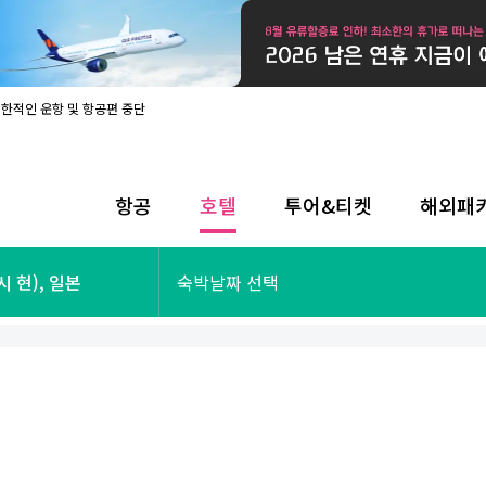
제한적인 운항 및 항공편 중단
08월 17일 개인정보처리방침 개정 안내
라인 사전입국신고 시행
08월 카드사별 무이자 할부 혜택
내
항공
호텔
투어&티켓
해외패
제한적인 운항 및 항공편 중단
08월 17일 개인정보처리방침 개정 안내
라인 사전입국신고 시행
투어&티켓
해외패키지
나시 현), 일본
숙박날짜 선택
08월 카드사별 무이자 할부 혜택
내
제한적인 운항 및 항공편 중단
오사카
동남아
후쿠오카
일본
나트랑
남태평양
괌
유럽
싱가포르
미주/하와이
런던
출발확정
파리