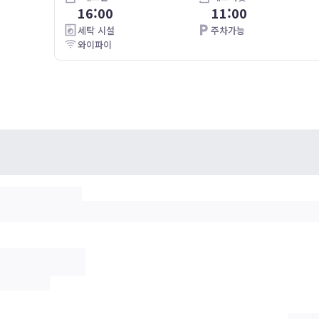
16:00
11:00
매우 깨끗하고 주인분이 아주 친절하셨습니다.
세탁 시설
주차가능
예뻤답니
와이파이