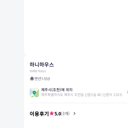
평창
양양
여수
남해
혜택 및 서비스
고객센터
해외여행보험
공지사항
하니하우스
FAQ
온라인 문의
HANI Haus
펜션
3
성급
제주시(조천)에 위치
제주특별자치도 제주시 조천읍 신촌3길 48 (신촌리 2203)
이용후기
5.0
(
3
개)
5.0