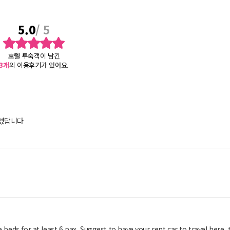
5.0
/ 5
호텔 투숙객이 남긴
3
개
의 이용후기가 있어요.
예뻤답니다
 beds for at least 6 pax. Suggest to have your rent car to travel here,