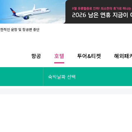
제한적인 운항 및 항공편 중단
08월 17일 개인정보처리방침 개정 안내
라인 사전입국신고 시행
08월 카드사별 무이자 할부 혜택
내
항공
호텔
투어&티켓
해외패
제한적인 운항 및 항공편 중단
08월 17일 개인정보처리방침 개정 안내
라인 사전입국신고 시행
투어&티켓
해외패키지
숙박날짜 선택
08월 카드사별 무이자 할부 혜택
내
제한적인 운항 및 항공편 중단
오사카
동남아
후쿠오카
일본
나트랑
남태평양
괌
유럽
싱가포르
미주/하와이
런던
출발확정
파리