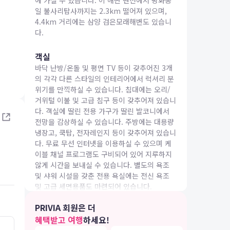
에 가실 수 있습니다. 이 해변 펜션에서 평화통
일 불사리탑사까지는 2.3km 떨어져 있으며,
4.4km 거리에는 삼양 검은모래해변도 있습니
다.
객실
바닥 난방/온돌 및 평면 TV 등이 갖추어진 3개
IA 여행
의 각각 다른 스타일의 인테리어에서 럭셔리 분
위기를 만끽하실 수 있습니다. 침대에는 오리/
거위털 이불 및 고급 침구 등이 갖추어져 있습니
다. 객실에 딸린 전용 가구가 딸린 발코니에서
전망을 감상하실 수 있습니다. 주방에는 대용량
냉장고, 쿡탑, 전자레인지 등이 갖추어져 있습니
다. 무료 무선 인터넷을 이용하실 수 있으며 케
이블 채널 프로그램도 구비되어 있어 지루하지
않게 시간을 보내실 수 있습니다. 별도의 욕조
및 샤워 시설을 갖춘 전용 욕실에는 전신 욕조
및 고급 세면용품도 마련되어 있습니다.
PRIVIA 회원은 더
편의 시설
혜택받고 여행
하세요!
테라스 및 정원 전망을 감상하고 무료 무선 인터
5.0
23.03.21