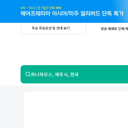
주
요
프
로
모
션
및
안
공
주요 프로모션 및 안내 보기
영공 폐쇄로 인해 
내
더
지
보
사
중요
2026년 
기
항
중요
베트남 온
중요
2026년 
8월 유류할증료 안
PRIVIA
여
영공 폐쇄로 인해 
행
중요
2026년 
중요
베트남 온
항공
호텔
하니하우스, 제주시, 한국
중요
2026년 
8월 유류할증료 안
영공 폐쇄로 인해 
7일 이내 환불 시 PRIVIA 수수료 면
제주
제
서울
부산
인천
강릉
속초
경주