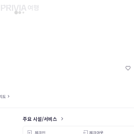
유후인 버스투어
교토 버스투어
유니버설 스튜디오 재팬
마이페이지
About PRIV
예약내역
항공
PRIVIA 쿠폰
호텔
PRIVIA 이용권
투어&티켓
현대카드 청구 할인
해외패키지
현대카드 Voucher/리워드 쿠폰
나의 문의내역
지도
나의 여행자
회원정보 변경
주요 시설/서비스
5.0
체크인
체크아웃
21.07.08
19.08.09