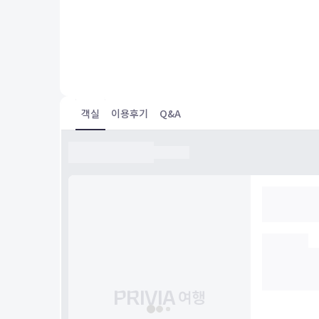
사장님이 엄청친절하셨고 비상약도 구비되어있었어요
조식대신 식빵이랑 잼을 챙겨주셔서 아침으로 잘먹었어요
그리고 바닷가 바로앞이라 산책하기 좋았고 노을이 너무나 
다
제주에 가면 또 머물고싶네요^^
객실
이용후기
Q&A