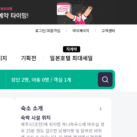
로그인/회원가입
마이페이지
고객센터
직계약
키지
기획전
일본호텔 최대세일
전
체
메
뉴
기획전
성인 2명, 아동 0명 / 객실 1개
항공
호텔
투어&티켓
숙소 소개
해외패키지
숙박 시설 위치
제주시(조천)에 위치한 하니하우스에 머무실 경
우 15분 정도 걸으면 남생이못 및 닭머르 바위