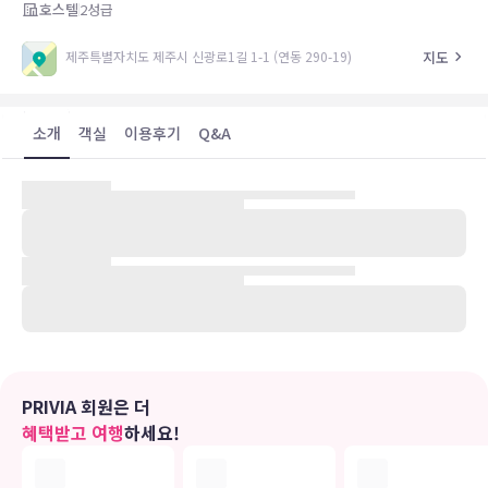
호스텔
2
성급
지도
제주특별자치도 제주시 신광로1길 1-1 (연동 290-19)
소개
객실
이용후기
Q&A
제주에 위치한 감자 하우스-호스텔입니다
유의사항
호텔 관련 정보는 사전 안내 없이 변동될 수 있으며 실제와 다를 수 있습니다.
정확한 상세정보는 해당 호텔의 공식 홈페이지를 통해 확인하시기 바랍니다.
PRIVIA 회원은 더
혜택받고 여행
하세요!