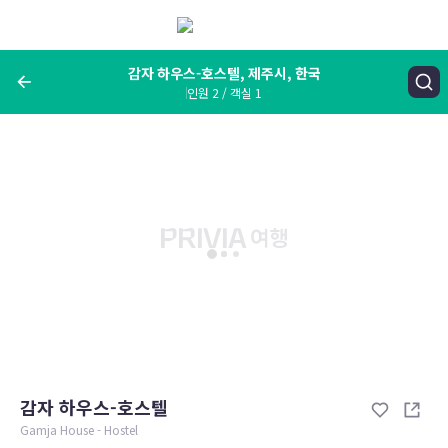
메
뉴
보
기
감자 하우스-호스텔, 제주시, 한국
인원 2 / 객실 1
여행지, 숙소명, 랜드마크
감자 하우스-호스텔, 제주시, 한국
숙박날짜
인원 / 객실
성인 2명, 아동 0명 / 객실 1개
변경한 조건으로 검색
감자 하우스-호스텔
Gamja House - Hostel