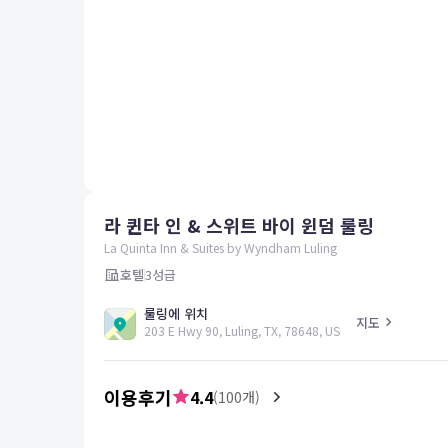
평창
양양
여수
남해
혜택 및 서비스
고객센터
해외여행보험
공지사항
라 퀸타 인 & 스위트 바이 윈덤 룰링
FAQ
온라인 문의
La Quinta Inn & Suites by Wyndham Luling
호텔
3
성급
룰링에 위치
지도
203 E Hwy 90, Luling, TX, 78648, US
이용후기
4.4
(
100
개)
5.0