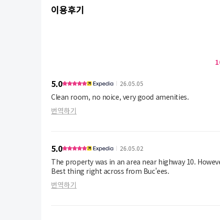
이용후기
1
5.0
26.05.05
Clean room, no noice, very good amenities.
번역하기
5.0
26.05.02
The property was in an area near highway 10. However
Best thing right across from Buc'ees.
번역하기