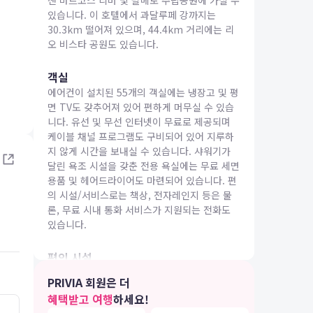
샌 마르코스 리버 및 팔메토 주립공원에 가실 수
있습니다. 이 호텔에서 과달루페 강까지는
30.3km 떨어져 있으며, 44.4km 거리에는 리
오 비스타 공원도 있습니다.
객실
에어컨이 설치된 55개의 객실에는 냉장고 및 평
IA 여행
면 TV도 갖추어져 있어 편하게 머무실 수 있습
니다. 유선 및 무선 인터넷이 무료로 제공되며
케이블 채널 프로그램도 구비되어 있어 지루하
지 않게 시간을 보내실 수 있습니다. 샤워기가
달린 욕조 시설을 갖춘 전용 욕실에는 무료 세면
용품 및 헤어드라이어도 마련되어 있습니다. 편
의 시설/서비스로는 책상, 전자레인지 등은 물
론, 무료 시내 통화 서비스가 지원되는 전화도
있습니다.
편의 시설
야외 수영장 및 피트니스 센터 같은 레크리에이
PRIVIA 회원은 더
션 시설을 놓치지 말고 즐기세요. 이 호텔에는
혜택받고 여행
하세요!
무료 무선 인터넷, 피크닉 공간 및 연회장도 편
4.0
3.0
26.04.27