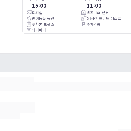
15:00
11:00
The property was in an area near highway 10. However, it
was very quite. The property was clean and room was very
회의실
비즈니스 센터
clean. Best thing right across from Buc'ees.
반려동물 동반
24시간 프론트 데스크
수화물 보관소
주차가능
와이파이