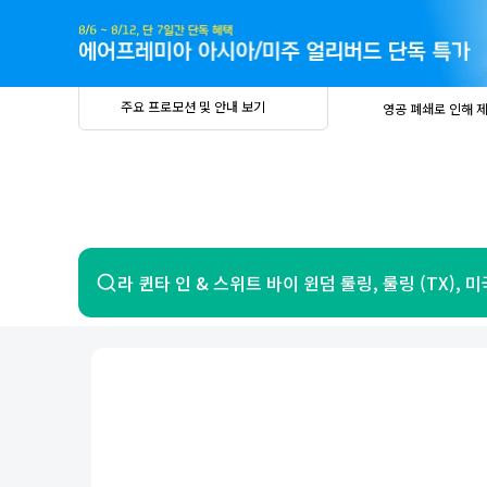
주
요
프
로
모
션
및
안
공
주요 프로모션 및 안내 보기
영공 폐쇄로 인해 
내
더
지
보
사
중요
2026년 
기
항
중요
베트남 온
중요
2026년 
8월 유류할증료 안
PRIVIA
여
영공 폐쇄로 인해 
행
중요
2026년 
중요
베트남 온
항공
호텔
라 퀸타 인 & 스위트 바이 윈덤 룰링, 룰링 (TX), 미
중요
2026년 
8월 유류할증료 안
영공 폐쇄로 인해 
7일 이내 환불 시 PRIVIA 수수료 면
제주
제
서울
부산
인천
강릉
속초
경주