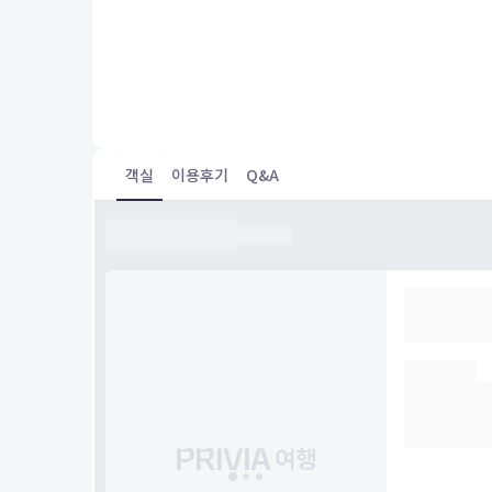
Clean room, no noice, very good amenities.
객실
이용후기
Q&A