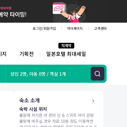
로그인/회원가입
마이페이지
고객센터
직계약
키지
기획전
일본호텔 최대세일
전
체
메
뉴
기획전
성인 2명, 아동 0명 / 객실 1개
항공
호텔
투어&티켓
숙소 소개
해외패키지
숙박 시설 위치
룰링에 위치한 라 퀸타 인 & 스위트 바이 윈덤
룰링에 머무실 경우 차로 10분 정도 이동하면