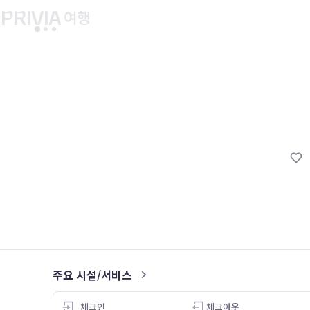
유후인 버스투어
교토 버스투어
유니버설 스튜디오 재팬
마이페이지
About PRIV
예약내역
항공
PRIVIA 쿠폰
호텔
PRIVIA 이용권
투어&티켓
현대카드 청구 할인
해외패키지
현대카드 Voucher/리워드 쿠폰
나의 문의내역
나의 여행자
회원정보 변경
주요 시설/서비스
5.0
체크인
체크아웃
26.05.05
26.05.02