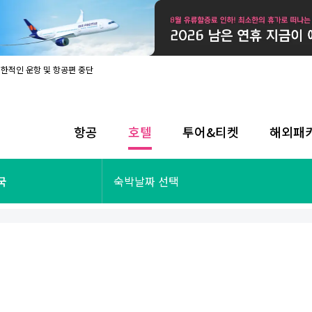
제한적인 운항 및 항공편 중단
08월 17일 개인정보처리방침 개정 안내
라인 사전입국신고 시행
08월 카드사별 무이자 할부 혜택
내
항공
호텔
투어&티켓
해외패
제한적인 운항 및 항공편 중단
08월 17일 개인정보처리방침 개정 안내
라인 사전입국신고 시행
투어&티켓
해외패키지
국
숙박날짜 선택
08월 카드사별 무이자 할부 혜택
내
제한적인 운항 및 항공편 중단
오사카
동남아
후쿠오카
일본
나트랑
남태평양
괌
유럽
싱가포르
미주/하와이
런던
출발확정
파리