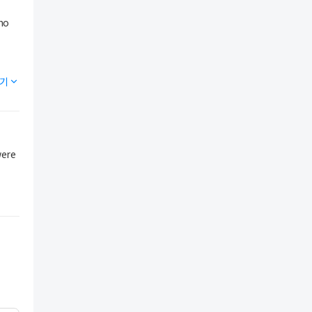
ho
기
were