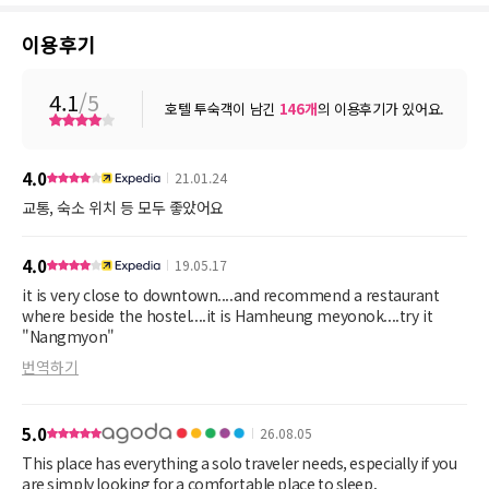
이용후기
4.1
/5
호텔 투숙객이 남긴
146
개
의 이용후기가 있어요.
4.0
21.01.24
교통, 숙소 위치 등 모두 좋았어요
4.0
19.05.17
it is very close to downtown....and recommend a restaurant
where beside the hostel....it is Hamheung meyonok....try it
"Nangmyon"
번역하기
5.0
26.08.05
This place has everything a solo traveler needs, especially if you
are simply looking for a comfortable place to sleep.