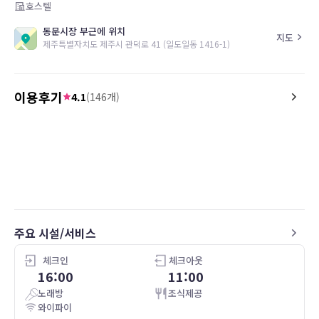
호스텔
동문시장 부근에 위치
지도
제주특별자치도 제주시 관덕로 41 (일도일동 1416-1)
이용후기
4.1
(
146
개)
4.0
4.0
21.01.24
교통, 숙소 위치 등 모두 좋았어요
it is very close to downt
recommend a restauran
the hostel....it is Hamh
meyonok....try it "Nan
주요 시설/서비스
체크인
체크아웃
16:00
11:00
노래방
조식제공
와이파이