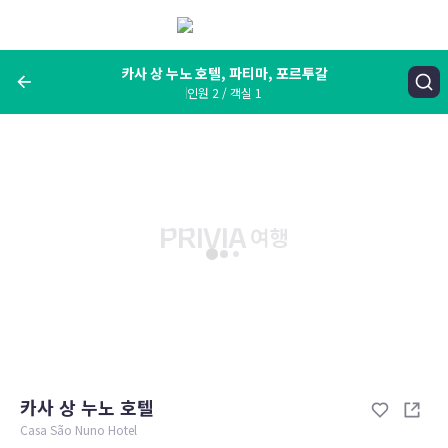
메
뉴
보
기
카사 상 누노 호텔, 파티마, 포르투갈
인원 2 / 객실 1
여행지, 숙소명, 랜드마크
카사 상 누노 호텔, 파티마, 포르투갈
숙박날짜
인원 / 객실
성인 2명, 아동 0명 / 객실 1개
변경한 조건으로 검색
카사 상 누노 호텔
Casa São Nuno Hotel