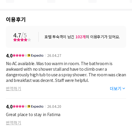
이용후기
4.7
/5
호텔 투숙객이 남긴
102
개
의 이용후기가 있어요.
4.0
26.04.27
No AC available. Was too warm in room. The bathroom is
awkward with no shower stall and have to climb over a
dangerously high tub to use a spray shower. The room was clean
and breakfast was decent. Staff were helpful.
번역하기
더보기
4.0
26.04.20
Great place to stay in Fatima
번역하기