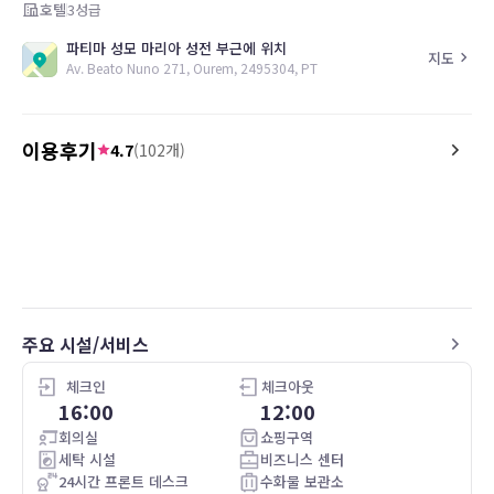
호텔
3
성급
파티마 성모 마리아 성전 부근에 위치
지도
Av. Beato Nuno 271, Ourem, 2495304, PT
이용후기
4.7
(
102
개)
4.0
4.0
26.04.27
No AC available. Was too warm in room.
Great place to stay in F
The bathroom is awkward with no
shower stall and have to climb over a
dangerously high tub to use a spray
shower. The room was clean and
breakfast was decent. Staff were helpful.
주요 시설/서비스
체크인
체크아웃
16:00
12:00
회의실
쇼핑구역
세탁 시설
비즈니스 센터
24시간 프론트 데스크
수화물 보관소