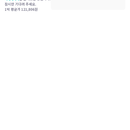
잠시만 기다려 주세요.
1박 평균가
121,806
원