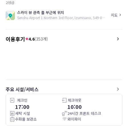
2
성급
스카이 뷰 관측 홀 부근에 위치
지도
Senshu Airport 1 Northern 3rd Floor, Izumisano, 549-0001, JP
이용후기
4.6
(
353
개)
5.0
5.0
26.04.12
對於膠囊旅館來說非常完善，地點在機場
お風呂の天井に水滴がつ
內，對於凌晨就要趕飛機的人來說，完美
おどろきました。
的沒話說
清潔感がありました。ミ
き届いていると感じまし
주요 시설/서비스
체크인
체크아웃
17:00
10:00
세탁 시설
24시간 프론트 데스크
수화물 보관소
와이파이