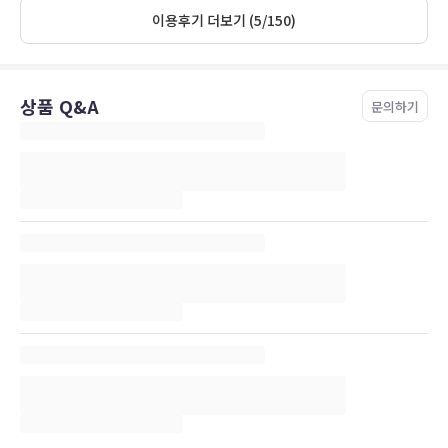
or maybe it wasn’t a service included in our price. The bed wasn't
The room was OK,but headboard was solid and hurts wgen you
이용후기 더보기 (5/150)
very comfortable. The WiFi wasn’t great, I used my data the
head but it.
whole time and my partner had issues with the WiFi dropping
off. We didn’t eat at the hotel but the breakfast looked ok, we
didn’t use the bar or any of the public areas but they all seemed
상품 Q&A
nice and tidy. The staff were really nice and friendly the whole
문의하기
time. The area for us was ideal, only a short walk to
Babbacombe or St Marychurch which is why we chose this hotel.