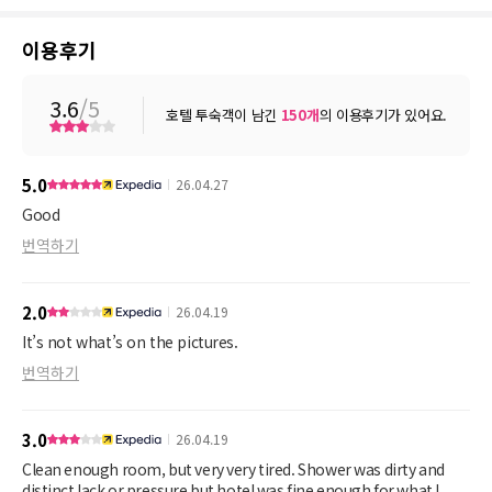
이용후기
3.6
/5
호텔 투숙객이 남긴
150
개
의 이용후기가 있어요.
5.0
26.04.27
Good
번역하기
2.0
26.04.19
It’s not what’s on the pictures.
번역하기
3.0
26.04.19
Clean enough room, but very very tired. Shower was dirty and
distinct lack or pressure but hotel was fine enough for what I