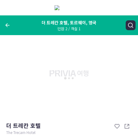
메
뉴
보
기
더 트레칸 호텔, 토르퀘이, 영국
인원 2 / 객실 1
여행지, 숙소명, 랜드마크
더 트레칸 호텔, 토르퀘이, 영국
숙박날짜
인원 / 객실
성인 2명, 아동 0명 / 객실 1개
변경한 조건으로 검색
더 트레칸 호텔
The Trecarn Hotel