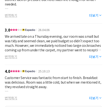
needed.
Breakfast wasn’t great - I’d not bother and go somewhere else.
번역하기
더보기
£12 for a breakfast that is a 2/10 at best is overpriced.
Bar closes at 11pm apart from a Saturday where it was shut by
3.0
26.04.06
10.
We arrived late on a Thursday evening, our room was small but
was tidy and seemed clean, we paid budget so didn’t expect too
much. However, we immediately noticed two large cockroaches
coming up from under the carpet, my partner went to reception
and we got a room change straight away and upgraded to a
번역하기
더보기
bigger room on the opposite side of the hotel. The new room
was fine and no sign of any bugs so we stayed there for the three
nights we’d booked. It wasn’t exactly dirty but it wasn’t spotless
4.0
25.10.13
and had a bit of a musky smell, so my guess is that it’s an old
building and has some damp which attracted the cockroaches,
Customer Service was fantastic from start to finish. Breakfast
but I’m no expert! Our room was never cleaned while we were
was delicious. Room was a little cold, but when we mentioned it,
there but as we were only there three nights purely to sleep
they revolved straight away.
there that didn’t bother us, we had to ask reception for more
milk, tea and coffee for the room which they were happy to
Restaurant was closed, due to lack of staff, but plenty of local
번역하기
더보기
provide. I think potentially our room wasn’t cleaned because of
options
the change of room, maybe they didn’t know we were in there,