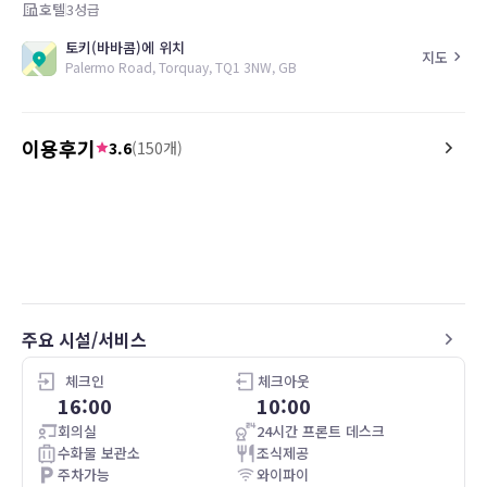
호텔
3
성급
토키(바바콤)에 위치
지도
Palermo Road, Torquay, TQ1 3NW, GB
이용후기
3.6
(
150
개)
5.0
2.0
26.04.27
Good
It’s not what’s on the pi
주요 시설/서비스
체크인
체크아웃
16:00
10:00
회의실
24시간 프론트 데스크
수화물 보관소
조식제공
주차가능
와이파이