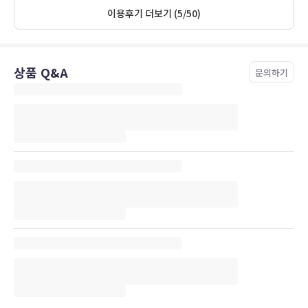
managed to find a beautiful hotel, and our room only cost us £10
이용후기 더보기 (5/50)
more than the price of the Cranbourne deal. It was an expensive
decision to make, but in our view the only one possible.
상품 Q&A
문의하기