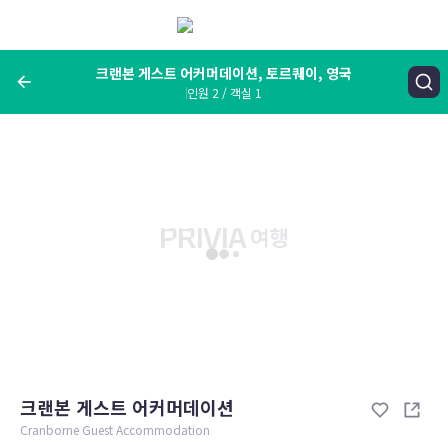
메
뉴
보
기
크랜본 게스트 어커머데이션, 토르퀘이, 영국
인원 2 / 객실 1
여행지, 숙소명, 랜드마크
크랜본 게스트 어커머데이션, 토르퀘이, 영국
숙박날짜
인원 / 객실
성인 2명, 아동 0명 / 객실 1개
변경한 조건으로 검색
크랜본 게스트 어커머데이션
Cranborne Guest Accommodation