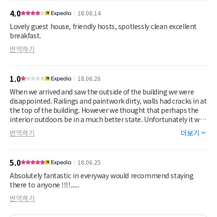
4.0
18.08.14
Lovely guest house, friendly hosts, spotlessly clean excellent
breakfast.
번역하기
1.0
18.06.26
When we arrived and saw the outside of the building we were
disappointed. Railings and paintwork dirty, walls had cracks in at
the top of the building. However we thought that perhaps the
interior outdoors be in a much better state. Unfortunately it was
not. Our " Superior " room was on the top floor, we didn't count
번역하기
더보기
them but it must have been at least 6 flights of stairs. The room
itself did not give the impression that it was clean, although it
may have been. There were cracks across the ceiling which had
5.0
18.06.25
been plastered over and repainted, although still clearly visible.
The only positive thing I can say is that en suite was immaculate,
Absolutely fantastic in everyway would recommend staying
which suggests that it had all been recently fitted. We came out
there to anyone !!!!.....
and immediately started to look for an alternative
번역하기
accommodation, although we had prepaid for the Cranbourne,
we had to be prepared to lose our money. Thankfully we luckily