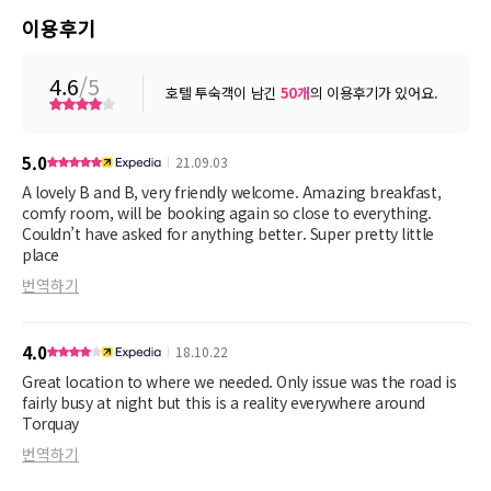
이용후기
4.6
/5
호텔 투숙객이 남긴
50
개
의 이용후기가 있어요.
5.0
21.09.03
A lovely B and B, very friendly welcome. Amazing breakfast,
comfy room, will be booking again so close to everything.
Couldn’t have asked for anything better. Super pretty little
place
번역하기
4.0
18.10.22
Great location to where we needed. Only issue was the road is
fairly busy at night but this is a reality everywhere around
Torquay
번역하기