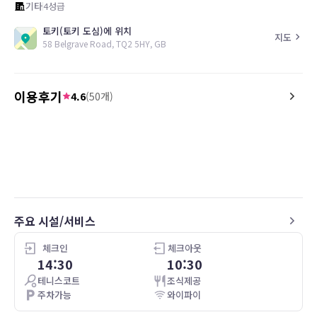
기타
4
성급
토키(토키 도심)에 위치
지도
58 Belgrave Road, TQ2 5HY, GB
이용후기
4.6
(
50
개)
5.0
4.0
21.09.03
A lovely B and B, very friendly welcome.
Great location to where
Amazing breakfast, comfy room, will be
issue was the road is fai
booking again so close to everything.
but this is a reality eve
Couldn’t have asked for anything better.
Torquay
Super pretty little place
주요 시설/서비스
체크인
체크아웃
14:30
10:30
테니스코트
조식제공
주차가능
와이파이