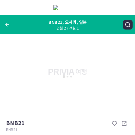
메
뉴
보
기
BNB21, 오사카, 일본
인원 2 / 객실 1
여행지, 숙소명, 랜드마크
BNB21, 오사카, 일본
숙박날짜
인원 / 객실
성인 2명, 아동 0명 / 객실 1개
변경한 조건으로 검색
BNB21
BNB21