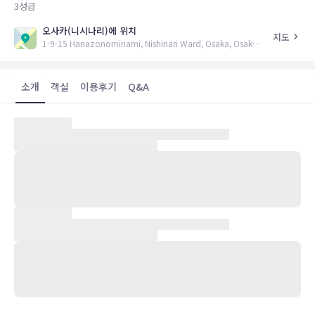
3
성급
오사카(니시나리)에 위치
지도
1-9-15 Hanazonominami, Nishinari Ward, Osaka, Osaka Prefecture 557-0015
소개
객실
이용후기
Q&A
숙박 시설 위치
오사카(니시나리)에 위치한 BNB21에 머무실 경우 차로 10분 정도 이
동하면 쓰텐카쿠 타워 및 스미요시 공원에 가실 수 있습니다. 이 아파트
에서 오사카 과학박물관까지는 8km 떨어져 있으며, 8.9km 거리에는
레고랜드 디스커버리 센터도 있습니다.
객실
에어컨이 설치된 3개의 객실에는 냉장고 및 스토브 등이 갖추어진 주방
도 있어 편하게 머무실 수 있습니다. 객실에 딸린 전용 라나이에서 전망
을 감상하실 수 있습니다. 무료 유선 및 무선 인터넷이 지원되며 평면
TV도 시청하실 수 있습니다. 편의 시설/서비스로는 전자레인지 및 전
기 주전자 등이 있으며 객실 정돈 서비스는 정해진 횟수로 제공됩니다.