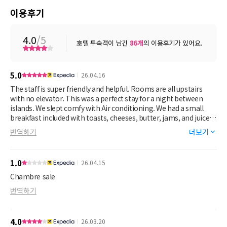
이용후기
4.0
/5
호텔 투숙객이 남긴
86
개
의 이용후기가 있어요.
5.0
26.04.16
The staff is super friendly and helpful. Rooms are all upstairs
with no elevator. This was a perfect stay for a night between
islands. We slept comfy with Air conditioning. We had a small
breakfast included with toasts, cheeses, butter, jams, and juice.
It was also located in the heart of Papeete so you can walk to the
번역하기
더보기
brewery, food trucks, or the market at any time. Would highly
recommend this place for anyone on a budget or anyone in
between islands for a night or two.
1.0
26.04.15
Chambre sale
번역하기
4.0
26.03.20