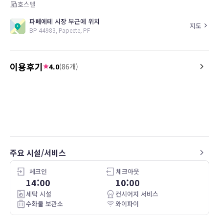
호스텔
파페에테 시장 부근에 위치
지도
BP 44983, Papeete, PF
이용후기
4.0
(
86
개)
5.0
1.0
26.04.16
The staff is super friendly and helpful.
Chambre sale
Rooms are all upstairs with no elevator.
This was a perfect stay for a night
between islands. We slept comfy with
Air conditioning. We had a small
breakfast included with toasts, cheeses,
주요 시설/서비스
butter, jams, and juice. It was also
located in the heart of Papeete so you
can walk to the brewery, food trucks, or
체크인
체크아웃
the market at any time. Would highly
14:00
10:00
recommend this place for anyone on a
세탁 시설
컨시어지 서비스
budget or anyone in between islands for
수화물 보관소
와이파이
a night or two.