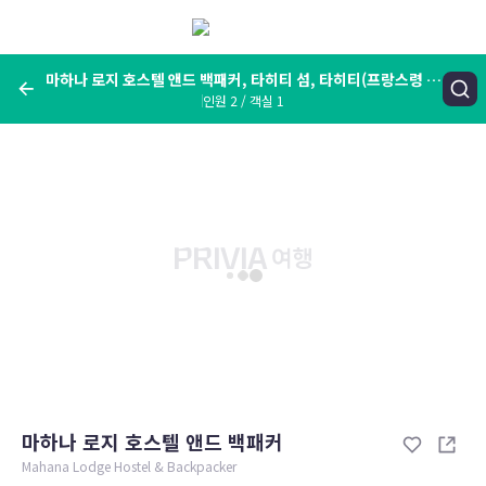
메
뉴
보
기
마하나 로지 호스텔 앤드 백패커, 타히티 섬, 타히티(프랑스령 폴
인원 2 / 객실 1
리네시아 섬)
여행지, 숙소명, 랜드마크
마하나 로지 호스텔 앤드 백패커, 타히티 섬, 타히티(프랑스령 폴리네
시아 섬)
숙박날짜
인원 / 객실
성인 2명, 아동 0명 / 객실 1개
변경한 조건으로 검색
마하나 로지 호스텔 앤드 백패커
Mahana Lodge Hostel & Backpacker