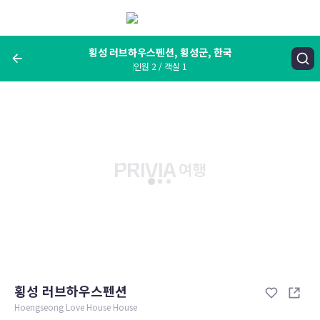
메
뉴
보
기
횡성 러브하우스펜션, 횡성군, 한국
인원 2 / 객실 1
여행지, 숙소명, 랜드마크
횡성 러브하우스펜션, 횡성군, 한국
숙박날짜
인원 / 객실
성인 2명, 아동 0명 / 객실 1개
변경한 조건으로 검색
횡성 러브하우스펜션
Hoengseong Love House House