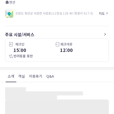
펜션
지도
강원도 횡성군 서원면 서원로111번길 128-40 (창촌리 617-3)
주요 시설/서비스
체크인
체크아웃
15:00
12:00
반려동물 동반
소개
객실
이용후기
Q&A
안녕하세요. 사계절 조용한 휴식처 “러브하우스펜션”에 오신걸 환영합
니다.
저희 “러브하우스펜션”은 물 맑고 공기 좋은 강원도 횡성의 작은 마을
에 위치하고 있습니다.