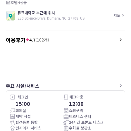
호텔
4
성급
듀크대학교 부근에 위치
지도
230 Science Drive, Durham, NC, 27708, US
이용후기
4.7
(
102
개)
4.0
5.0
26.05.06
I
Everyone at the front des
주요 시설/서비스
체크인
체크아웃
15:00
12:00
회의실
쇼핑구역
세탁 시설
비즈니스 센터
반려동물 동반
24시간 프론트 데스크
컨시어지 서비스
수화물 보관소