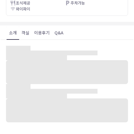
조식제공
주차가능
와이파이
소개
객실
이용후기
Q&A
숙박 시설 위치
더럼에 위치한 JB 듀크 호텔에 머무르면 공항 주변 입지에서 듀크대학
교에서 가까우며 캐머런 실내 경기장까지 도보로 9분이면 이동할 수 있
습니다. 이 호텔에서 듀크 유니버시티 병원까지는 2.3km 떨어져 있으
며, 2.4km 거리에는 듀크 유니버시티 예배당도 있습니다.
객실
에어컨이 설치된 198개의 객실에는 평면 TV도 갖추어져 있어 편하게
머무실 수 있습니다. 무료 무선 인터넷을 이용하실 수 있으며 케이블 채
널 프로그램도 구비되어 있어 지루하지 않게 시간을 보내실 수 있습니
다. 욕조 또는 샤워 시설을 갖춘 전용 욕실에는 고급 세면용품 및 헤어
드라이어도 마련되어 있습니다. 편의 시설/서비스로는 금고, 별도의 좌
석 공간 등은 물론, 무료 시내 통화 서비스가 지원되는 전화도 있습니