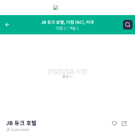
메
뉴
보
기
JB 듀크 호텔, 더럼 (NC), 미국
인원 2 / 객실 1
여행지, 숙소명, 랜드마크
JB 듀크 호텔, 더럼 (NC), 미국
숙박날짜
인원 / 객실
성인 2명, 아동 0명 / 객실 1개
변경한 조건으로 검색
JB 듀크 호텔
JB Duke Hotel