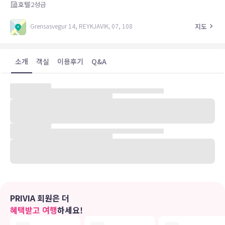
호텔
2
성급
지도
Grensasvegur 14, REYKJAVIK, 07, 108
소개
객실
이용후기
Q&A
깔끔한 분위기의 이 호텔은 레이캬비크(Reykjavik)에 들어서 있습니
다.
유의사항
호텔 관련 정보는 사전 안내 없이 변동될 수 있으며 실제와 다를 수 있습니다.
정확한 상세정보는 해당 호텔의 공식 홈페이지를 통해 확인하시기 바랍니다.
PRIVIA 회원은 더
혜택받고 여행
하세요!