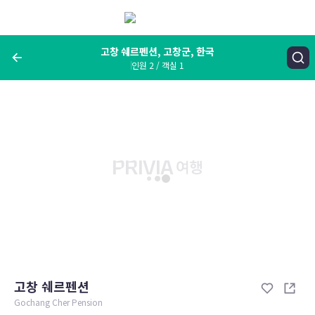
메
뉴
보
기
고창 쉐르펜션, 고창군, 한국
인원 2 / 객실 1
여행지, 숙소명, 랜드마크
고창 쉐르펜션, 고창군, 한국
숙박날짜
인원 / 객실
성인 2명, 아동 0명 / 객실 1개
변경한 조건으로 검색
고창 쉐르펜션
Gochang Cher Pension