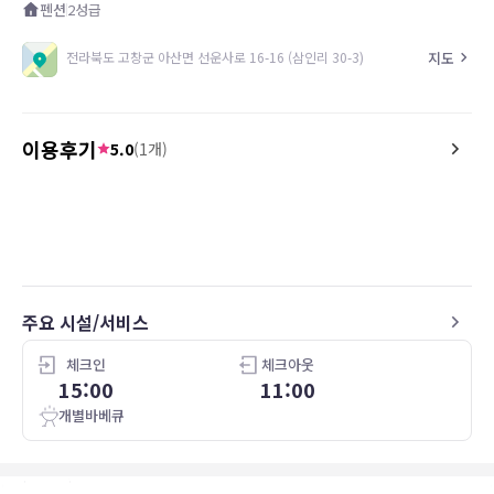
펜션
2
성급
지도
전라북도 고창군 아산면 선운사로 16-16 (삼인리 30-3)
이용후기
5.0
(
1
개)
5.0
25.12.23
체르 펜션이 아니고 쉐르펜션 입니다
깨끗해요
주요 시설/서비스
체크인
체크아웃
15:00
11:00
개별바베큐