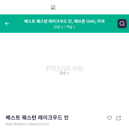
메
뉴
보
기
베스트 웨스턴 레이크우드 인, 헤브론 (OH), 미국
인원 2 / 객실 1
여행지, 숙소명, 랜드마크
베스트 웨스턴 레이크우드 인, 헤브론 (OH), 미국
숙박날짜
인원 / 객실
성인 2명, 아동 0명 / 객실 1개
변경한 조건으로 검색
베스트 웨스턴 레이크우드 인
Best Western Lakewood Inn