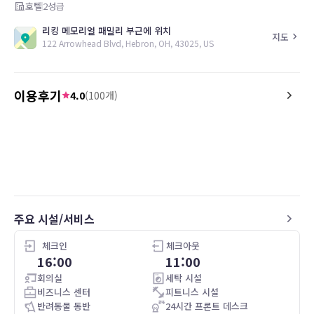
호텔
2
성급
리킹 메모리얼 패밀리 부근에 위치
지도
122 Arrowhead Blvd, Hebron, OH, 43025, US
이용후기
4.0
(
100
개)
4.0
4.0
26.04.28
It was fine
Front desk was amazing 
Only problem was the sm
marijuana every time we
door.
주요 시설/서비스
체크인
체크아웃
16:00
11:00
회의실
세탁 시설
비즈니스 센터
피트니스 시설
반려동물 동반
24시간 프론트 데스크