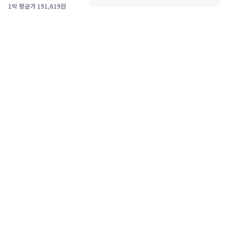
1박 평균가
191,619
원
고객센터
1588-0360
PC버전