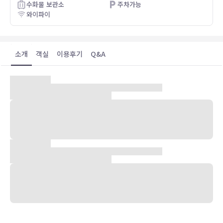
수화물 보관소
주차가능
와이파이
소개
객실
이용후기
Q&A
숙박 시설 위치
헤브론에 위치한 베스트 웨스턴 레이크우드 인의 경우 차로 10분 이내
거리에 내셔널 트레일 레이스웨이 및 히스 시티 워터 파크 등이 있습니
다. 이 호텔에서 미드랜드 극장까지는 14.9km 떨어져 있으며,
15.1km 거리에는 작품 박물관도 있습니다.
객실
에어컨이 설치된 70개의 객실에는 냉장고 및 스마트 TV도 갖추어져 있
어 편하게 머무실 수 있습니다. 무선 인터넷(요금 별도)을 이용하실 수
있으며 케이블 채널 프로그램도 구비되어 있어 지루하지 않게 시간을
보내실 수 있습니다. 샤워기가 달린 욕조 시설을 갖춘 전용 욕실에는 무
료 세면용품 및 헤어드라이어도 마련되어 있습니다. 편의 시설/서비스
로는 금고, 책상 등은 물론, 무료 시내 통화 서비스가 지원되는 전화도